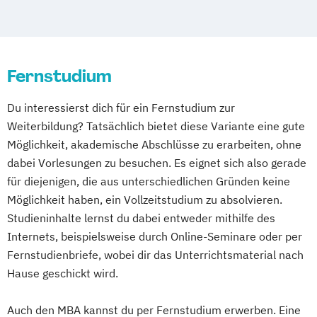
MBA Eng. Wirtschaftsingenieurwesen
MBA Innovations-Management
MBA Intelligent Enterprise Management
Fernstudium
MBA Internationale
Betriebswirtschaftslehre
Du interessierst dich für ein Fernstudium zur
MBA Leading Business Transformation
Weiterbildung? Tatsächlich bietet diese Variante eine gute
MBA Management in der Weinwirtschaft
Möglichkeit, akademische Abschlüsse zu erarbeiten, ohne
MBA Marketing-Management
dabei Vorlesungen zu besuchen. Es eignet sich also gerade
MBA Motorsport-Management
für diejenigen, die aus unterschiedlichen Gründen keine
MBA Sport-Management
Möglichkeit haben, ein Vollzeitstudium zu absolvieren.
MBA Unternehmensführung
Studieninhalte lernst du dabei entweder mithilfe des
MBA Vertriebsingenieur/in
Internets, beispielsweise durch Online-Seminare oder per
Fernstudienbriefe, wobei dir das Unterrichtsmaterial nach
Hause geschickt wird.
Auch den MBA kannst du per Fernstudium erwerben. Eine