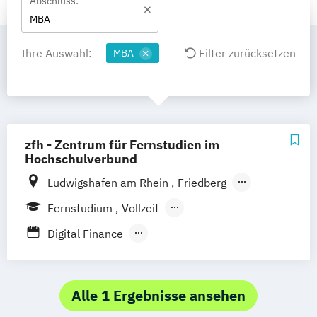
Abschluss:
MBA
Ihre Auswahl:
Filter zurücksetzen
MBA
zfh - Zentrum für Fernstudien im
Hochschulverbund
Ludwigshafen am Rhein
Friedberg
Remagen
Zweibrücken
Augsburg
Fernstudium
Vollzeit
Nürburgring
Berufsbegleitendes Präsenzstudium
Digital Finance
Strategie & Accounting MBA
International Business Management MBA
Logistics – International Management &
Alle 1 Ergebnisse ansehen
Consulting (MBA)