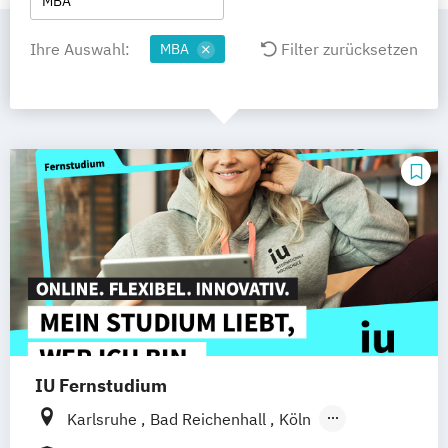
MBA
Ihre Auswahl:
Filter zurücksetzen
MBA
IU Fernstudium
Karlsruhe
Bad Reichenhall
Köln
Rostock
Freiburg
Kiel