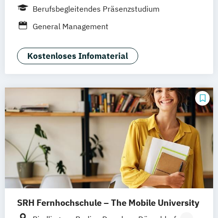
Frankfurt
Hamburg
Idstein
München
Berufsbegleitendes Präsenzstudium
Wiesbaden
Online-Campus
Osnabrück
General Management
Oldenburg
Hannover
Dortmund
Erfurt
Stuttgart
Kostenloses Infomaterial
SRH Fernhochschule – The Mobile University