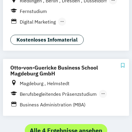
Riedlingen
Berlin
Dresden
Düsseldorf
Hamburg
Hannover
Köln
München
Fernstudium
Stuttgart
Ellwangen
Zell
Leipzig
Digital Marketing
Mannheim
Wertheim
Wien
Executive MBA für Ärztinnen und Ärzte
Frankfurt am Main
Hamm
Zürich
Fürth
Global Business Administration
Kostenloses Infomaterial
Master of Business Administration
Sustainability Management
Otto-von-Guericke Business School
Magdeburg GmbH
Magdeburg
Helmstedt
Berufsbegleitendes Präsenzstudium
Fernstudium
Business Administration (MBA)
Alle 4 Ergebnisse ansehen