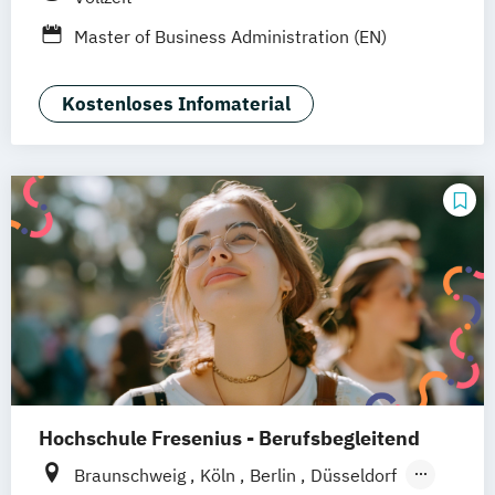
Frankfurt am Main
Köln
Heidelberg
Master of Business Administration (EN)
Wiesbaden
Wolfenbüttel
Erfurt
Kostenloses Infomaterial
Hochschule Fresenius - Berufsbegleitend
Braunschweig
Köln
Berlin
Düsseldorf