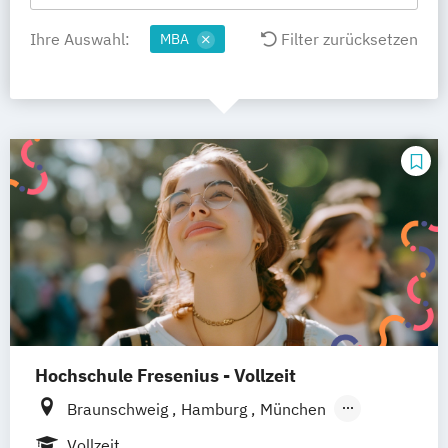
Ihre Auswahl:
Filter zurücksetzen
MBA
Hochschule Fresenius - Vollzeit
Braunschweig
Hamburg
München
Düsseldorf
Idstein
Berlin
Vollzeit