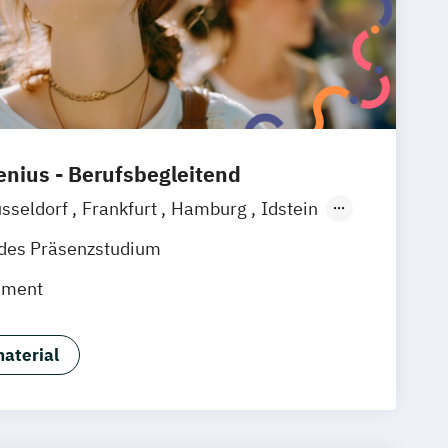
nius - Berufsbegleitend
sseldorf
Frankfurt
Hamburg
Idstein
baden
Online-Campus
Osnabrück
ndes Präsenzstudium
nover
Dortmund
Erfurt
Stuttgart
ement
aterial