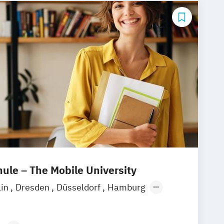
le – The Mobile University
lin
Dresden
Düsseldorf
Hamburg
München
Stuttgart
Ellwangen
Zell
eim
Wertheim
Wien