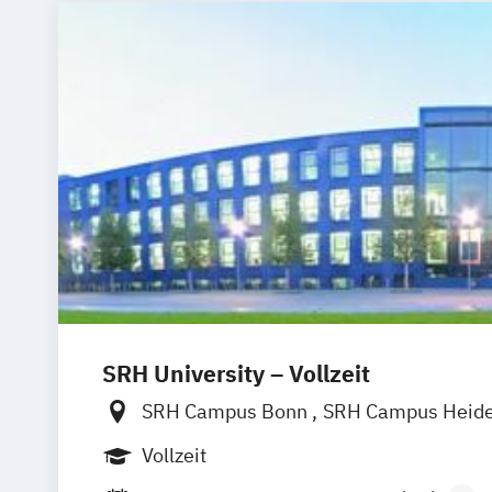
SRH University – Vollzeit
SRH Campus Bonn
SRH Campus Heide
SRH Campus Berlin
SRH Campus Bre
Vollzeit
SRH Campus Dresden
SRH Campus Dü