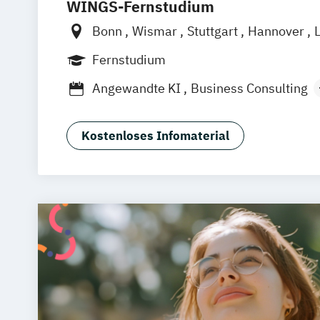
WINGS-Fernstudium
Bonn
Wismar
Stuttgart
Hannover
L
Frankfurt am Main
Berlin
Hamburg
Fernstudium
München
Dortmund
Nürnberg
Angewandte KI
Business Consulting
General Management
Gesundheitsm
Human Resource Management
Kostenloses Infomaterial
International Logistics & Trade