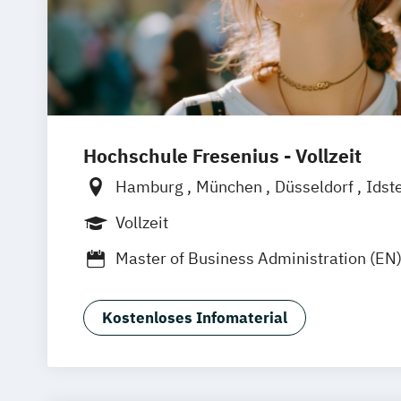
Hochschule Fresenius - Vollzeit
Hamburg
München
Düsseldorf
Idst
Frankfurt am Main
Köln
Heidelberg
Vollzeit
Wolfenbüttel
Braunschweig
Erfurt
Master of Business Administration (EN
Kostenloses Infomaterial