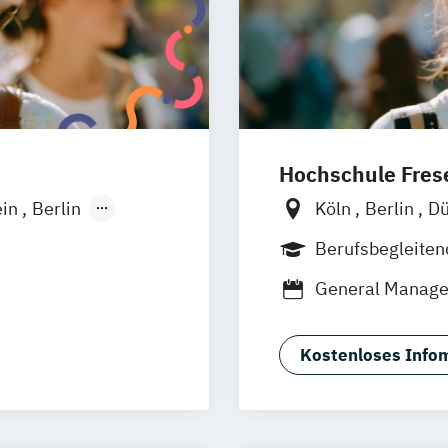
Hochschule Frese
ein
Berlin
Köln
Berlin
Dü
Wiesbaden
München
Wies
Berufsbegleite
Oldenburg
Han
)
General Manag
Braunschweig
Kostenloses Infom