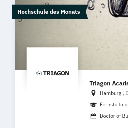
Hochschule des Monats
Triagon Aca
Hamburg
B
Stuttgart
T
Fernstudiu
Doctor of B
Master of B