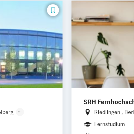
SRH Fernhochschu
lberg
Riedlingen
Ber
men
Hannover
Köln
Fernstudium
sseldorf
Leipzig
Mannh