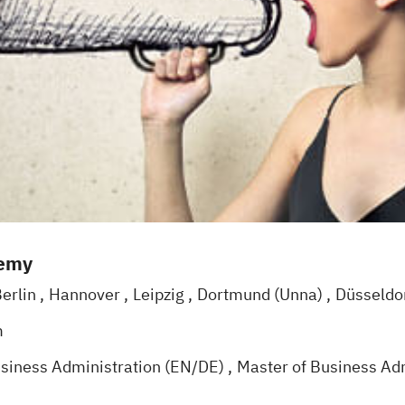
demy
erlin
Hannover
Leipzig
Dortmund (Unna)
Düsseldo
reuchtlingen
Nürnberg
München (Ismaning)
m
usiness Administration (EN/DE)
Master of Business Ad
usiness Administration - Projektmanagement (EN/DE)