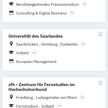
Berufsbegleitendes Präsenzstudium
Fernstudium
Consulting & Digital Business
General Management
International Management
Universität des Saarlandes
Saarbrücken
Homburg
Dudweiler
in Kooperation mit der TU Kaiserslautern
Vollzeit
Berufsbegleitendes Präsenzstudium
European Management
zfh - Zentrum für Fernstudien im
Hochschulverbund
Friedberg
Ludwigshafen am Rhein
Remagen
Zweibrücken
Augsburg
Fernstudium
Vollzeit