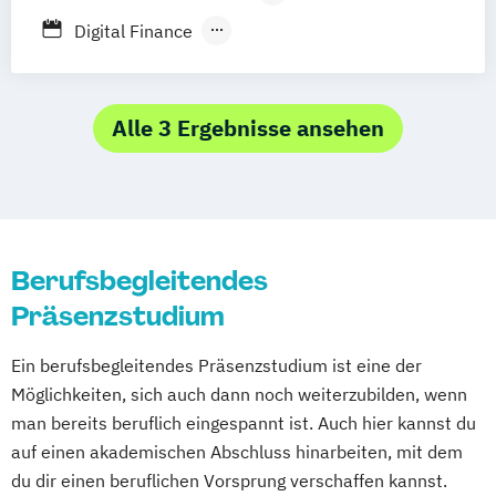
Nürburgring
Berufsbegleitendes Präsenzstudium
Digital Finance
Strategie & Accounting MBA
International Business Management MBA
Logistics – International Management &
Alle 3 Ergebnisse ansehen
Consulting (MBA)
MBA Eng. Wirtschaftsingenieurwesen
MBA Innovations-Management
MBA Intelligent Enterprise Management
Berufsbegleitendes
MBA Internationale
Präsenzstudium
Betriebswirtschaftslehre
MBA Leading Business Transformation
Ein berufsbegleitendes Präsenzstudium ist eine der
MBA Management in der Weinwirtschaft
Möglichkeiten, sich auch dann noch weiterzubilden, wenn
MBA Marketing-Management
man bereits beruflich eingespannt ist. Auch hier kannst du
MBA Motorsport-Management
auf einen akademischen Abschluss hinarbeiten, mit dem
MBA Sport-Management
du dir einen beruflichen Vorsprung verschaffen kannst.