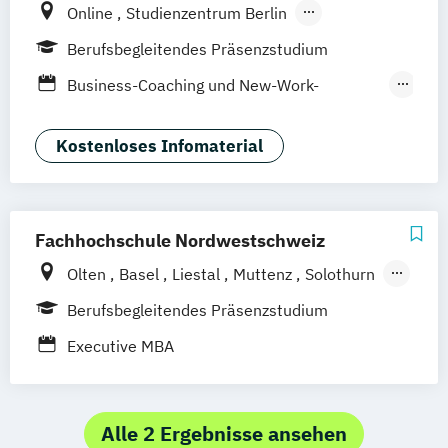
Online
Studienzentrum Berlin
Studienzentrum Bozen
Berufsbegleitendes Präsenzstudium
Studienzentrum Dresden
Business-Coaching und New-Work-
Studienzentrum Düsseldorf
Organisationsentwicklung (MBA)
Studienzentrum Ellwangen
Medical Leadership
Kostenloses Infomaterial
Studienzentrum Frankfurt
Strategisches Management und
Studienzentrum Freiburg
Medizinrecht (EMBA)
Studienzentrum Fürth
Studienzentrum Haarlem
Fachhochschule Nordwestschweiz
Studienzentrum Hamburg
Olten
Basel
Liestal
Muttenz
Solothurn
Studienzentrum Hamm
Windisch
Berufsbegleitendes Präsenzstudium
Studienzentrum Hannover
Executive MBA
Studienzentrum Kitzbühel
Studienzentrum Köln
Studienzentrum Leipzig
Alle 2 Ergebnisse ansehen
Studienzentrum Mannheim