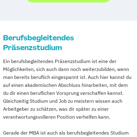
Studienzentrum München
Studienzentrum Riedlingen
Studienzentrum Stuttgart
Studienzentrum Trier
Berufsbegleitendes
Studienzentrum Wertheim
Präsenzstudium
Studienzentrum Wien
Studienzentrum Zell im Wiesental
Ein berufsbegleitendes Präsenzstudium ist eine der
Studienzentrum Zürich
Möglichkeiten, sich auch dann noch weiterzubilden, wenn
Studienzentrum Gera
man bereits beruflich eingespannt ist. Auch hier kannst du
Studienzentrum Heidelberg
auf einen akademischen Abschluss hinarbeiten, mit dem
Studienzentrum Bonn
du dir einen beruflichen Vorsprung verschaffen kannst.
Studienzentrum Karlsruhe
Gleichzeitig Studium und Job zu meistern wissen auch
Studienzentrum Tübingen
Arbeitgeber zu schätzen, was dir später zu einer
Studienzentrum Leverkusen
verantwortungsvolleren Position verhelfen kann.
Gerade der MBA ist auch als berufsbegleitendes Studium