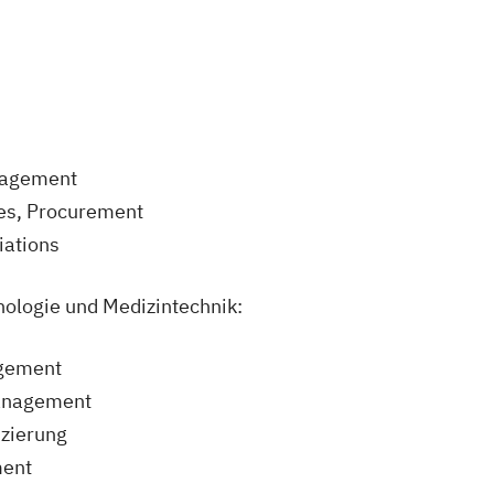
anagement
es, Procurement
iations
ologie und Medizintechnik:
agement
management
nzierung
ment