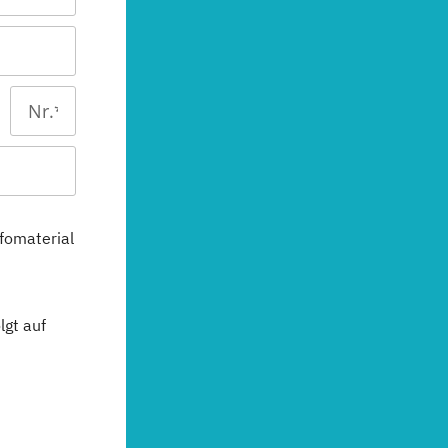
fomaterial
gt auf