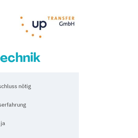
technik
chluss nötig
serfahrung
 ja