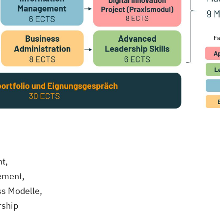
t,
ement,
ss Modelle,
rship