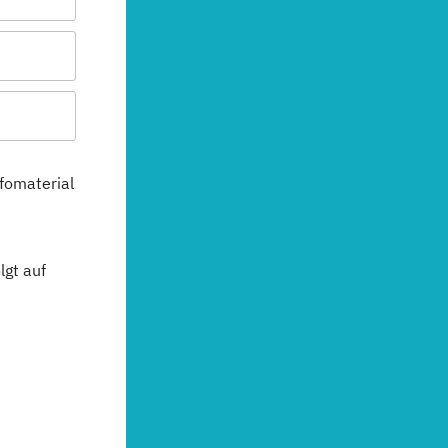
fomaterial
gt auf