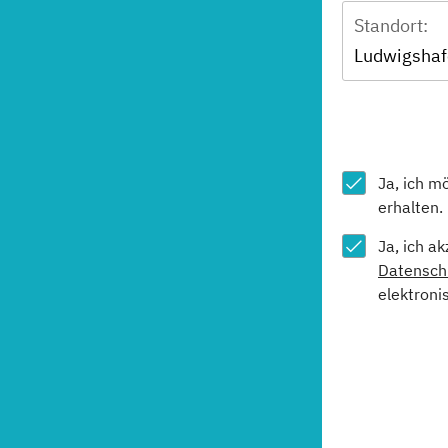
Standort:
Ludwigsha
Ja, ich m
erhalten.
Ja, ich a
Datensch
elektroni