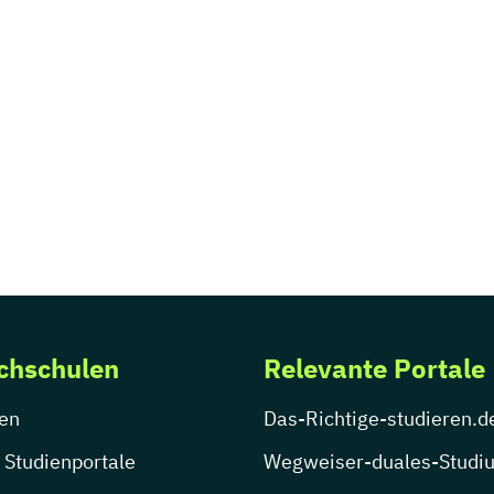
chschulen
Relevante Portale
en
Das-Richtige-studieren.d
 Studienportale
Wegweiser-duales-Studi