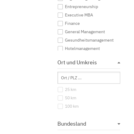
Entrepreneurship
Executive MBA
Finance
General Management
Gesundheitsmanagement
Hotelmanagement
Immobilien
Ort und Umkreis
International Management
IT Management
Logistik
25 km
Marketing
50 km
Medien
100 km
Personalmanagement
Produktionsmanagement
Bundesland
Projektmanagement
Sales Management