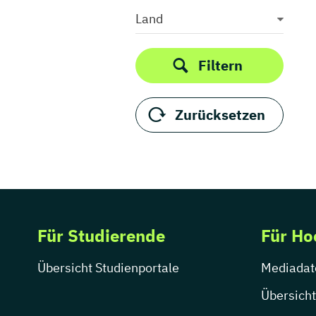
Sport
Land
Steuerlehre
Sustainability Management
Filtern
Technische BWL
Technologiemanagement
Zurücksetzen
Tourismus
Versicherung
Vertriebsingenieurwesen
Wirtschaftsrecht
Für Studierende
Für Ho
Übersicht Studienportale
Mediadat
Übersicht