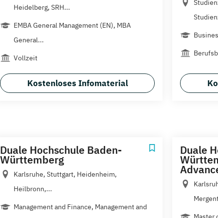
Studien
Heidelberg, SRH...
Studien
EMBA General Management (EN), MBA
Busines
General...
Berufsb
Vollzeit
Kostenloses Infomaterial
Ko
Duale Hochschule Baden-
Duale H
Württemberg
Württem
Advance
Karlsruhe, Stuttgart, Heidenheim,
Karlsruh
Heilbronn,...
Mergent
Management and Finance, Management and
Master 