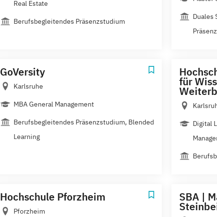
Real Estate
Duales 
Berufsbegleitendes Präsenzstudium
Präsen
GoVersity
Hochsch
für Wis
Karlsruhe
Weiterb
MBA General Management
Karlsru
Berufsbegleitendes Präsenzstudium, Blended
Digital
Learning
Managem
Berufsb
Hochschule Pforzheim
SBA | M
Steinbe
Pforzheim