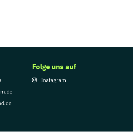
Folge uns auf
e
Instagram
um.de
nd.de