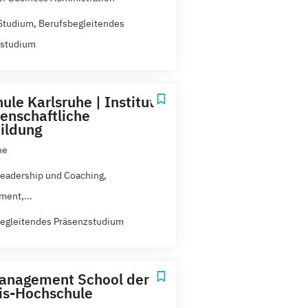
Studium, Berufsbegleitendes
zstudium
ule Karlsruhe | Institut
senschaftliche
ildung
he
 Leadership und Coaching,
ent,...
egleitendes Präsenzstudium
anagement School der
is-Hochschule