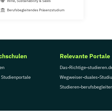
Wine, Sustainability & Sales
Berufsbegleitendes Präsenzstudium
chschulen
Relevante Portale
en
Das-Richtige-studieren.d
 Studienportale
Wegweiser-duales-Studi
Studieren-berufsbegleite