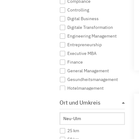
Compliance
Controlling
Digital Business
Digitale Transformation
Engineering Management
Entrepreneurship
Executive MBA
Finance
General Management
Gesundheitsmanagement
Hotelmanagement
Immobilien
Ort und Umkreis
International Management
IT Management
Logistik
25 km
Marketing