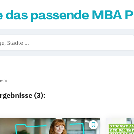
ie das passende MBA
lm
rgebnisse (3):