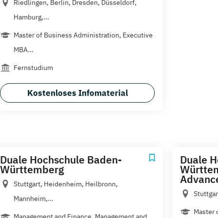
Riedlingen, Berlin, Dresden, Düsseldorf,
Hamburg,...
Master of Business Administration, Executive
MBA...
Fernstudium
Kostenloses Infomaterial
Duale Hochschule Baden-
Duale H
Württemberg
Württem
Advance
Stuttgart, Heidenheim, Heilbronn,
Stuttga
Mannheim,...
Master 
Management and Finance, Management and